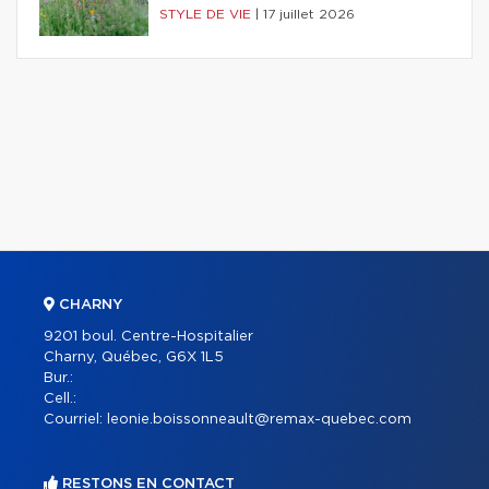
STYLE DE VIE
|
17 juillet 2026
CHARNY
9201 boul. Centre-Hospitalier
Charny, Québec, G6X 1L5
Bur.:
Cell.:
Courriel:
leonie.boissonneault@remax-quebec.com
RESTONS EN CONTACT